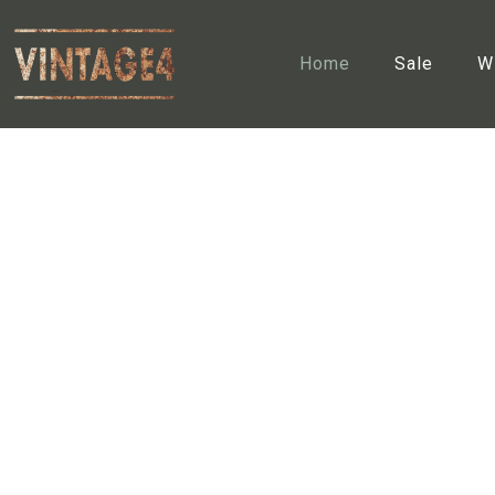
Home
Sale
W
Heb je een unie
gerust een privé
bewonderen. In al
ons een be