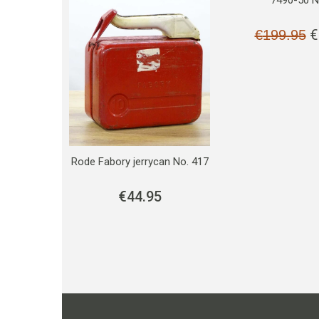
€
€
199.95
Rode Fabory jerrycan No. 417
€
44.95