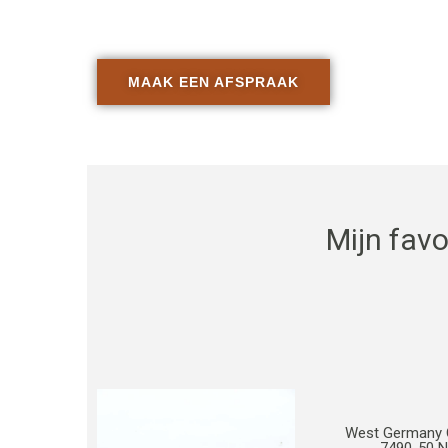
Neem contact op via onderstaande kno
MAAK EEN AFSPRAAK
Mijn fav
West Germany 
7490-50 N