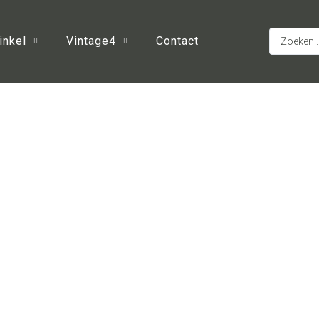
inkel
Vintage4
Contact
k item in onze webshop 
afspraak op locatie om h
le rust, met een kopje k
richtje – we plannen gra