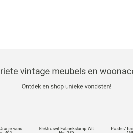
p, dan spreken we een dag, tijd en moment af.
oriete vintage meubels en woonac
Ontdek en shop unieke vondsten!
Oranje vaas
Elektrosvit Fabriekslamp Wit
Poster/ ha
o. 403
No. 359
Mil