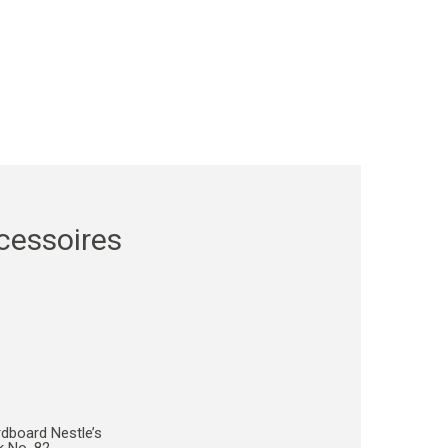
cessoires
rdboard Nestle’s
k No. 82