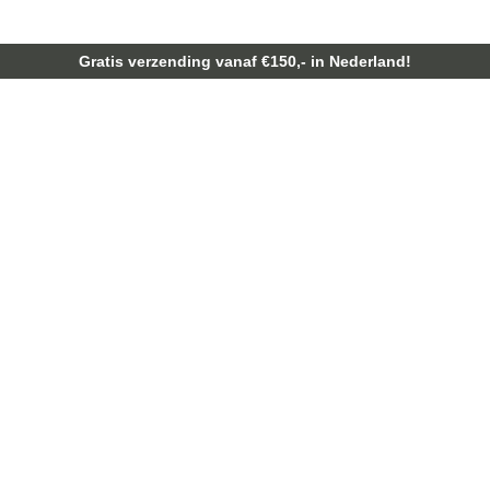
Gratis verzending vanaf €150,- in Nederland!
hop moment!
winkelen bij Vintage4. Onder het genot van een 
dje uit met je vrienden of familie en is alle aand
oment:
askia.
t, ook buiten openingstijden.
g een dag van te voren een herinnering.